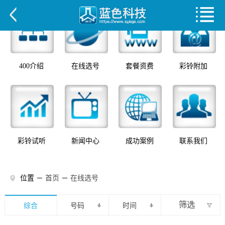
400介绍
在线选号
套餐资费
彩铃附加
彩铃试听
新闻中心
成功案例
联系我们
位置 －
首页
－
在线选号
筛选
综合
号码
时间