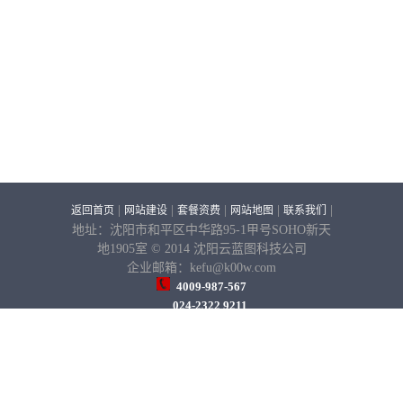
|
|
|
|
|
返回首页
网站建设
套餐资费
网站地图
联系我们
地址：沈阳市和平区中华路95-1甲号SOHO新天
地1905室 © 2014 沈阳云蓝图科技公司
企业邮箱：kefu@k00w.com
4009-987-567
024-2322 9211