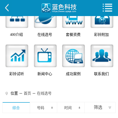
400介绍
在线选号
套餐资费
彩铃附加
彩铃试听
新闻中心
成功案例
联系我们
位置 －
首页
－
在线选号
筛选
综合
号码
时间