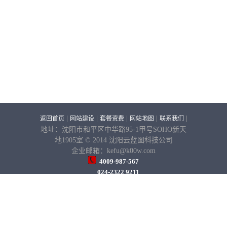
|
|
|
|
|
返回首页
网站建设
套餐资费
网站地图
联系我们
地址：沈阳市和平区中华路95-1甲号SOHO新天
地1905室 © 2014 沈阳云蓝图科技公司
企业邮箱：kefu@k00w.com
4009-987-567
024-2322 9211