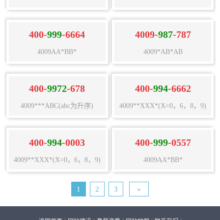
400-
999
-6664
4009-
987
-787
4009AA*BB*
4009*AB*AB
400-
9972
-678
400-
994
-6662
4009***ABC(abc为升序)
4009**XXX*(X=0，6，8，9)
400-
994
-0003
400-
999
-0557
4009**XXX*(X=0，6，8，9)
4009AA*BB*
1
2
3
»